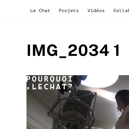
Skip
to
Le Chat
Projets
Vidéos
Colla
content
IMG_2034 1