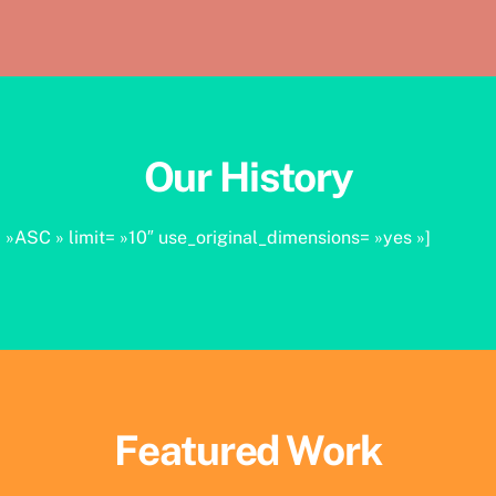
Our History
 »ASC » limit= »10″ use_original_dimensions= »yes »]
Featured Work