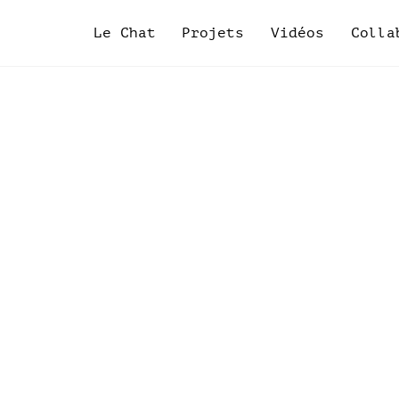
Skip
to
Le Chat
Projets
Vidéos
Colla
content