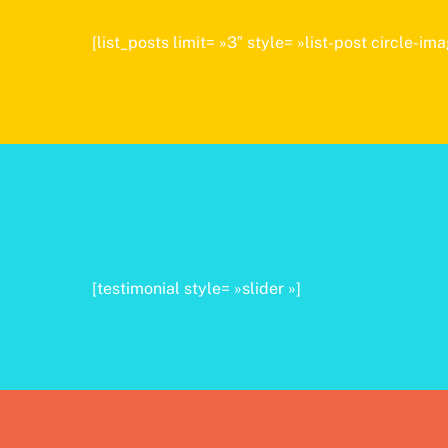
[list_posts limit= »3″ style= »list-post circle
[testimonial style= »slider »]