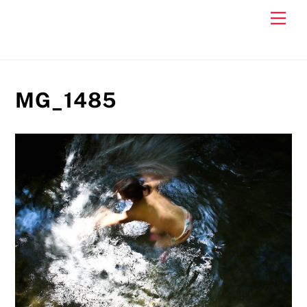
Skip
Men
to
content
MG_1485