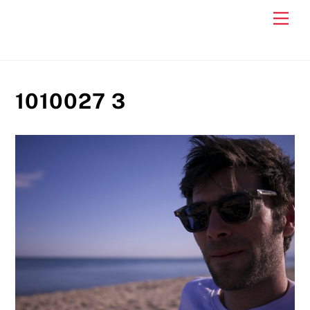
Skip
Men
to
content
1010027 3