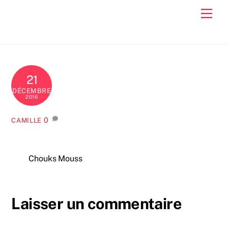
Skip
Men
to
content
21
DÉCEMBRE
2016
0
CAMILLE
Chouks Mouss
Laisser un commentaire