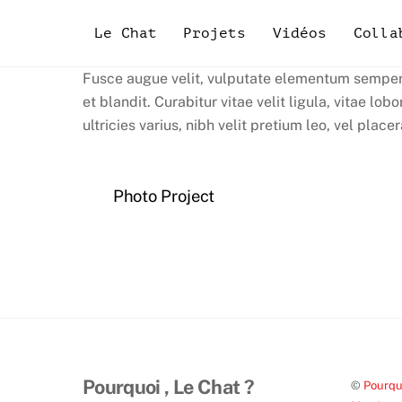
Skip
to
Le Chat
Projets
Vidéos
Colla
content
Fusce augue velit, vulputate elementum semper c
et blandit. Curabitur vitae velit ligula, vitae l
ultricies varius, nibh velit pretium leo, vel place
Photo Project
Pourquoi , Le Chat ?
©
Pourquo