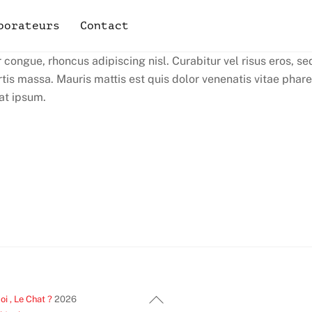
borateurs
Contact
ongue, rhoncus adipiscing nisl. Curabitur vel risus eros, sed
obortis massa. Mauris mattis est quis dolor venenatis vitae pha
rat ipsum.
Back
i , Le Chat ?
2026