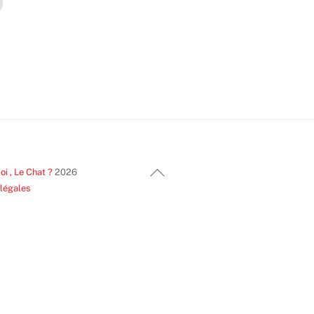
Back
i , Le Chat ?
2026
To
 légales
Top