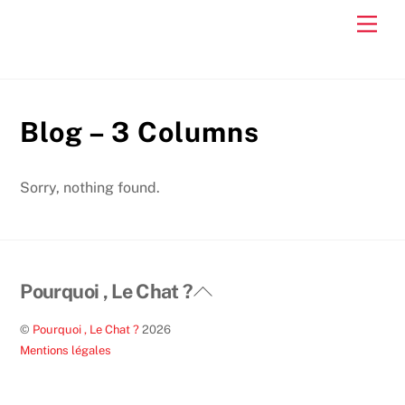
Skip
Men
to
content
Blog – 3 Columns
Sorry, nothing found.
Back
Pourquoi , Le Chat ?
To
©
Pourquoi , Le Chat ?
2026
Top
Mentions légales